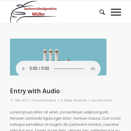
Entry with Audio
/
/
/
11. Mai 2015
0 Kommentare
in
News
,
Personal
von
Einrichter
Lorem ipsum dolor sit amet, consectetuer adipiscing elit.
Aenean commodo ligula eget dolor. Aenean massa. Cum sociis
natoque penatibus et magnis dis parturient montes, nascetur
ridiculus mus. Donec quam felis, ultricies nec, pellentesque eu,