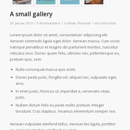
A small gallery
/
/
/
24. Januar 2013
0 Kommentare
in
News
,
Personal
von
Einrichter
Lorem ipsum dolor sit amet, consectetuer adipiscing elit.
Aenean commodo ligula eget dolor. Aenean massa. Cum sociis
natoque penatibus et magnis dis parturient montes, nascetur
ridiculus mus. Donec quam felis, ultricies nec, pellentesque eu,
pretium quis, sem.
Nulla consequat massa quis enim.
Donec pede justo, fringilla vel, aliquet nec, vulputate eget,
arcu.
In enim justo, rhoncus ut, imperdiet a, venenatis vitae,
justo.
Nullam dictum felis eu pede mollis pretium. Integer
tincidunt. Cras dapibus. Vivamus elementum semper nisi.
Aenean vulputate eleifend tellus. Aenean leo ligula, porttitor